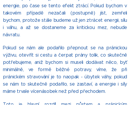
energie, po čase se tento efekt ztrácí. Pokud bychom v
takovém případě nezačali (postupně) jíst, zemřeli
bychom, protože stále budeme už jen ztrácet energii, sílu
i váhu, a až se dostaneme za kritickou mez, nebude
návratu.
Pokud se nám ale podařilo přepnout se na pránickou
výživu, otevřít si cestu a čerpat prány tolik, co skutečně
potřebujeme, aniž bychom si museli dodávat něco, byť
minimálně, ve formě běžné potravy, víme, že při
pránickém stravování je to naopak - úbytek váhy, pokud
se nám to skutečně podařilo, se zastaví, a energie i síly
máme trvale vícenásobek než před přechodem.
Toto je hlavní rozdíl mezi půstem a pránickým
stravováním.
Jsou ale i další, ne tak výrazné - např. nutnost při půstu