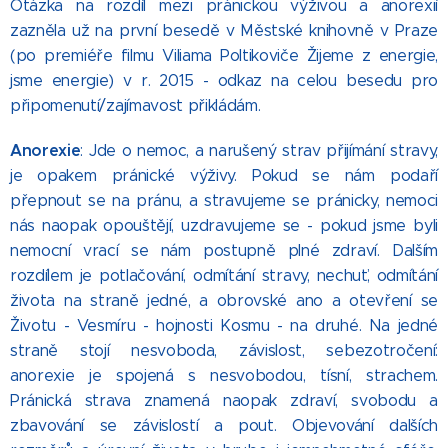
Otázka na rozdíl mezi pránickou výživou a anorexií
zazněla už na první besedě v Městské knihovně v Praze
(po premiéře filmu Viliama Poltikoviče Žijeme z energie,
jsme energie) v r. 2015 - odkaz na celou besedu pro
připomenutí/zajímavost přikládám.
Anorexie
: Jde o nemoc, a narušený strav přijímání stravy,
je opakem pránické výživy. Pokud se nám podaří
přepnout se na pránu, a stravujeme se pránicky, nemoci
nás naopak opouštějí, uzdravujeme se - pokud jsme byli
nemocní vrací se nám postupně plné zdraví. Dalším
rozdílem je potlačování, odmítání stravy, nechuť, odmítání
života na straně jedné, a obrovské ano a otevření se
Životu - Vesmíru - hojnosti Kosmu - na druhé. Na jedné
straně stojí nesvoboda, závislost, sebezotročení:
anorexie je spojená s nesvobodou, tísní, strachem.
Pránická strava znamená naopak zdraví, svobodu a
zbavování se závislostí a pout. Objevování dalších