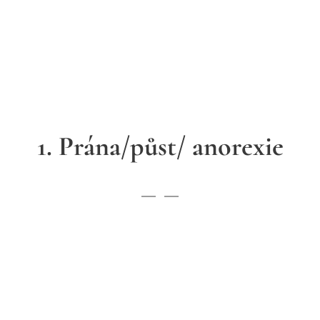
1. Prána/půst/ anorexie