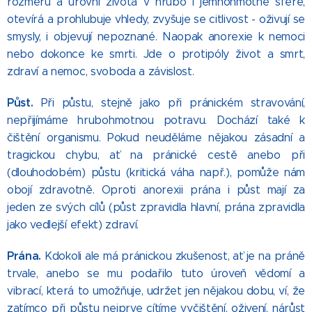
rozměrů a úrovní života v hrubo i jemnohmotné sféře,
otevírá a prohlubuje vhledy, zvyšuje se citlivost - oživují se
smysly, i objevují nepoznané. Naopak anorexie k nemoci
nebo dokonce ke smrti. Jde o protipóly život a smrt,
zdraví a nemoc, svoboda a závislost.
Půst.
Při půstu, stejně jako při pránickém stravování,
nepřijímáme hrubohmotnou potravu. Dochází také k
čištění organismu. Pokud neuděláme nějakou zásadní a
tragickou chybu, ať na pránické cestě anebo při
(dlouhodobém) půstu (kritická váha např.), pomůže nám
obojí zdravotně. Oproti anorexii prána i půst mají za
jeden ze svých cílů (půst zpravidla hlavní, prána zpravidla
jako vedlejší efekt) zdraví.
Prána.
Kdokoli ale má pránickou zkušenost, ať je na práně
trvale, anebo se mu podařilo tuto úroveň vědomí a
vibrací, která to umožňuje, udržet jen nějakou dobu, ví, že
zatímco při půstu nejprve cítíme vyčištění, oživení, nárůst