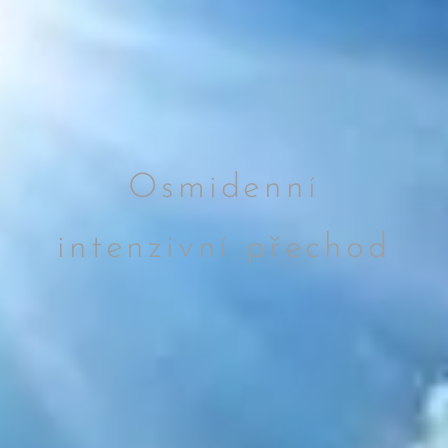
Osmidenní
intenzivní přechod