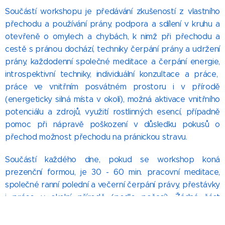
Součástí workshopu je předávání zkušeností z vlastního
přechodu a používání prány, podpora a sdílení v kruhu a
otevřeně o omylech a chybách, k nimž při přechodu a
cestě s pránou dochází, techniky čerpání prány a udržení
prány, každodenní společné meditace a čerpání energie,
introspektivní techniky, individuální konzultace a práce,
práce ve vnitřním posvátném prostoru i v přírodě
(energeticky silná místa v okolí), možná aktivace vnitřního
potenciálu a zdrojů, využití rostlinných esencí, případně
pomoc při nápravě poškození v důsledku pokusů o
přechod možnost přechodu na pránickou stravu.
Součástí každého dne, pokud se workshop koná
prezenční formou, je 30 - 60 min. pracovní meditace,
společn
é ranní polední a večerní čerpání právy, přestávky
i práce v okolní přírodě (podle počasí). Žádná část
workshopu kromě společné práce v tomto případě není
"povinná", záleží jen na vás, jak nabídku využijete.