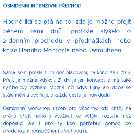
OSMIDENNÍ
INTENZIVNÍ
PŘECHOD
Hodně lidí se ptá na to, zda je možné přejít
během
osmi
dnů, protože slyšelo o
21denním přechodu v přednáškách nebo
knize Henriho Monforta nebo Jasmuheen.
Sama jsem přešla třetí den hladovění, na konci září 2012.
Přejít je možné kdykoli. 21 dní je jen koncept a má také
symbolický význam. Možná měl kdysi i jiný, ale doba se
stále mění a uvolňuje, a každá cesta je individuální.
Osmidenní workshop určen pro všechny, kdo chtějí na
pránu přejít nebo jí využívat ve větším rozsahu než
doposud, ale i pro ty, kdo potřebují pomoc po
předchozím neúspěšném přechodu na